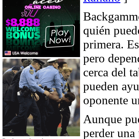
Backgammon
quién puede
primera. Es
pero depen
cerca del t
pueden ayud
oponente u
Aunque pue
perder una 