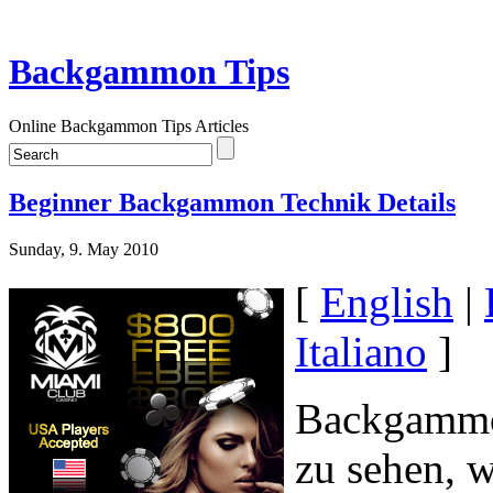
Backgammon Tips
Online Backgammon Tips Articles
Beginner Backgammon Technik Details
Sunday, 9. May 2010
[
English
|
Italiano
]
Backgammon
zu sehen, 