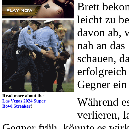
Brett beko
leicht zu b
davon ab, 
nah an das 
schauen, da
erfolgreich
Gegner ein
Read more about the
Während e
Las Vegas 2024 Super
Bowl Streaker
!
verlieren, 
Gegner früh, könnte es wirk