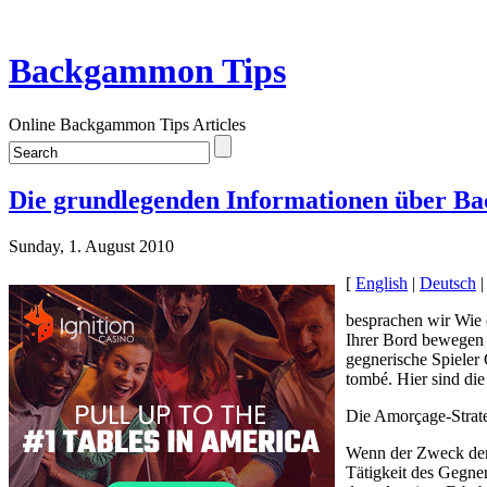
Backgammon Tips
Online Backgammon Tips Articles
Die grundlegenden Informationen über Ba
Sunday, 1. August 2010
[
English
|
Deutsch
besprachen wir Wie d
Ihrer Bord bewegen u
gegnerische Spieler
tombé. Hier sind di
Die Amorçage-Strate
Wenn der Zweck der i
Tätigkeit des Gegne