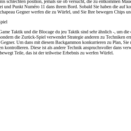
nis schlechten position, jemals sie ob versucht, die zu entkommen Maue
i und Punkt Numéro 11 dans ihrem Bord. Sobald Sie haben die auf kons
 chapeau Gegner werfen die zu Würfel, und Sie Ihre bewegen Chips und
piel
Game Taktik und die Blocage du jeu Taktik sind sehr ähnlich -, um die
sondern die Zurück-Spiel verwendet Strategie anderen zu Techniken e
m Gegner. Um dans mit diesem Backgammon konkurrieren zu Plan, Sie m
fen kontrollieren. Diese ist als andere Technik anspruchsvoller dans
bewegt Teile, das ist der teilweise Erbebnis zu werfen Würfel.