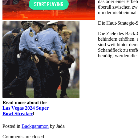
das oder einer Erbeb
überall zwischen zwe
um der nicht einmal
Die Haut-Strategie-S
Die Ziele des Back-
behindern erhöhen, 
sind weit hinter de
Schandfleck zu tref
benötigt werden die 
Read more about the
Las Vegas 2024 Super
Bowl Streaker
!
Posted in
Backgammon
by Jada
Comments are closed.