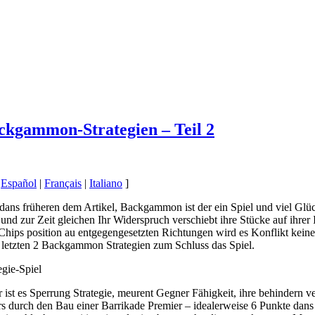
ckgammon-Strategien – Teil 2
|
Español
|
Français
|
Italiano
]
ans früheren dem Artikel, Backgammon ist der ein Spiel und viel Glück F
nd zur Zeit gleichen Ihr Widerspruch verschiebt ihre Stücke auf ihrer
 Chips position au entgegengesetzten Richtungen wird es Konflikt kei
e letzten 2 Backgammon Strategien zum Schluss das Spiel.
gie-Spiel
st es Sperrung Strategie, meurent Gegner Fähigkeit, ihre behindern ve
rs durch den Bau einer Barrikade Premier – idealerweise 6 Punkte dan