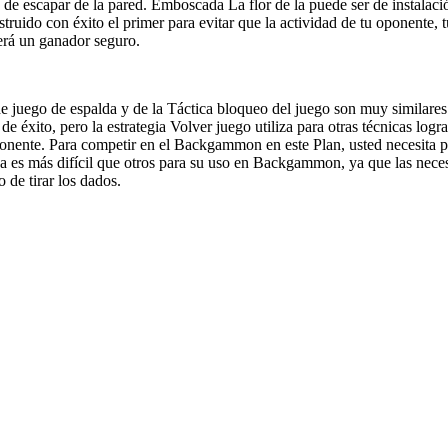
a de escapar de la pared. Emboscada La flor de la puede ser de instalació
uido con éxito el primer para evitar que la actividad de tu oponente, tu
erá un ganador seguro.
de juego de espalda y de la Táctica bloqueo del juego son muy similares
e éxito, pero la estrategia Volver juego utiliza para otras técnicas logr
onente. Para competir en el Backgammon en este Plan, usted necesita p
nica es más difícil que otros para su uso en Backgammon, ya que las ne
o de tirar los dados.