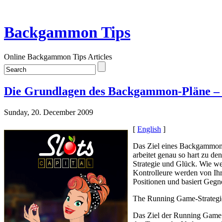
Backgammon Tips
Online Backgammon Tips Articles
Die Grundlagen des Backgammon-Pläne – 
Sunday, 20. December 2009
[
English
]
Das Ziel eines Backgammon-S
arbeitet genau so hart zu d
Strategie und Glück. Wie we
Kontrolleure werden von Ihr
Positionen und basiert Gegn
The Running Game-Strategi
Das Ziel der Running Game Pl