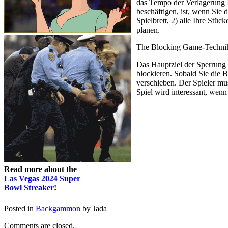
das Tempo der Verlagerung Ih
beschäftigen, ist, wenn Sie 
Spielbrett, 2) alle Ihre Stü
planen.
The Blocking Game-Techni
Das Hauptziel der Sperrung 
blockieren. Sobald Sie die 
verschieben. Der Spieler mu
Spiel wird interessant, wenn
Read more about the
Las Vegas 2024 Super
Bowl Streaker
!
Posted in
Backgammon
by Jada
Comments are closed.